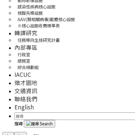
動物影像設施
感染性疾病核心設施
核酸先導設施
AAV(腺相關病毒)載體核心設施
※核心設施收費標準表
轉譯研究
任務導向生技研究計畫
內部專區
行政室
總務室
綜合規劃組
IACUC
徵才園地
交通資訊
聯絡我們
English
搜尋