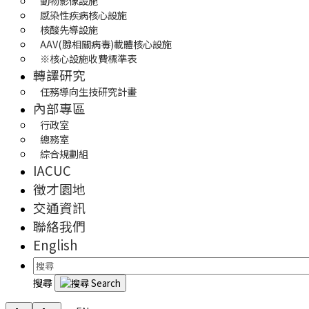
動物影像設施
感染性疾病核心設施
核酸先導設施
AAV(腺相關病毒)載體核心設施
※核心設施收費標準表
轉譯研究
任務導向生技研究計畫
內部專區
行政室
總務室
綜合規劃組
IACUC
徵才園地
交通資訊
聯絡我們
English
搜尋