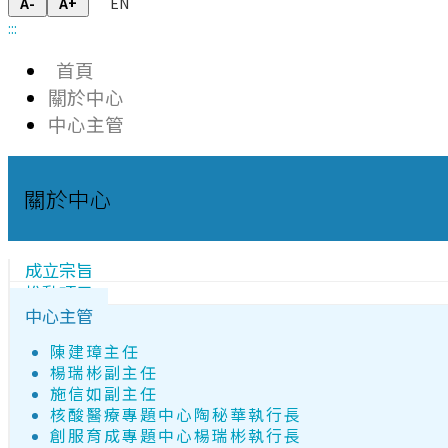
EN
A-
A+
:::
首頁
關於中心
中心主管
關於中心
成立宗旨
推動項目
中心主管
陳建璋主任
楊瑞彬副主任
施信如副主任
核酸醫療專題中心陶秘華執行長
創服育成專題中心楊瑞彬執行長