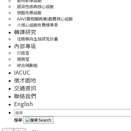
動物影像設施
感染性疾病核心設施
核酸先導設施
AAV(腺相關病毒)載體核心設施
※核心設施收費標準表
轉譯研究
任務導向生技研究計畫
內部專區
行政室
總務室
綜合規劃組
IACUC
徵才園地
交通資訊
聯絡我們
English
搜尋