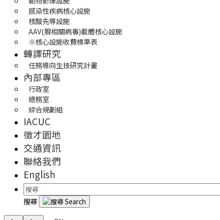
動物影像設施
感染性疾病核心設施
核酸先導設施
AAV(腺相關病毒)載體核心設施
※核心設施收費標準表
轉譯研究
任務導向生技研究計畫
內部專區
行政室
總務室
綜合規劃組
IACUC
徵才園地
交通資訊
聯絡我們
English
搜尋