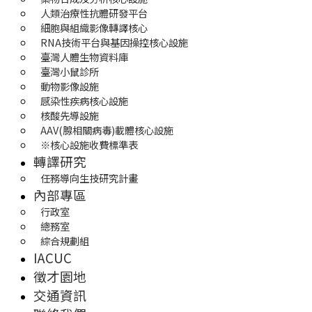
人類治療性抗體研發平台
細胞與組織影像轉譯核心
RNA技術平台與基因操控核心設施
臺灣人體生物資料庫
臺灣小鼠診所
動物影像設施
感染性疾病核心設施
核酸先導設施
AAV(腺相關病毒)載體核心設施
※核心設施收費標準表
轉譯研究
任務導向生技研究計畫
內部專區
行政室
總務室
綜合規劃組
IACUC
徵才園地
交通資訊