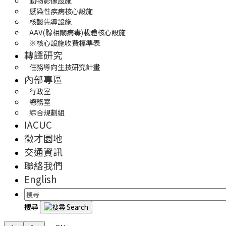
動物影像設施
感染性疾病核心設施
核酸先導設施
AAV(腺相關病毒)載體核心設施
※核心設施收費標準表
轉譯研究
任務導向生技研究計畫
內部專區
行政室
總務室
綜合規劃組
IACUC
徵才園地
交通資訊
聯絡我們
English
搜尋