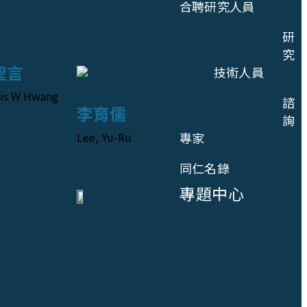
合聘研究人員
研
究
聖言
技術人員
is W Hwang
諮
李育儒
詢
Lee, Yu-Ru
專家
同仁名錄
專題中心