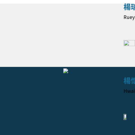
楊
Ruey
楊
Hwai