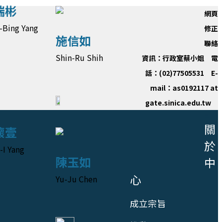
瑞彬
網頁
-Bing Yang
修正
施信如
聯絡
Shin-Ru Shih
資訊：行政室蔡小姐 電
話：(02)77505531 E-
mail：as0192117 at
gate.sinica.edu.tw
:::
關
懷壹
於
-I Yang
陳玉如
中
心
Yu-Ju Chen
成立宗旨