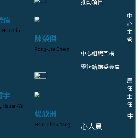
推動項目
中
榮信
心
-Hsin Lin
主
陳榮傑
管
Rong-Jie Chein
中心組織架構
學術諮詢委員會
歷
任
璿宇
主
任
, Hsuan-Yu
楊欣洲
中
Hsin-Chou Yang
心人員