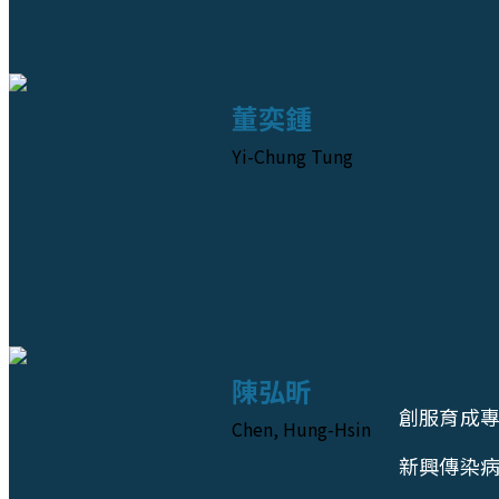
董奕鍾
Yi-Chung Tung
陳弘昕
創服育成
Chen, Hung-Hsin
新興傳染