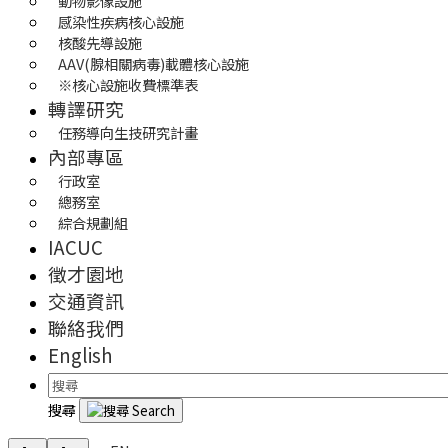
動物影像設施
感染性疾病核心設施
核酸先導設施
AAV(腺相關病毒)載體核心設施
※核心設施收費標準表
轉譯研究
任務導向生技研究計畫
內部專區
行政室
總務室
綜合規劃組
IACUC
徵才園地
交通資訊
聯絡我們
English
搜尋