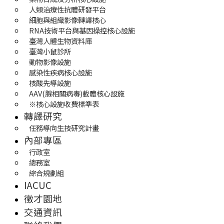
人類治療性抗體研發平台
細胞與組織影像轉譯核心
RNA技術平台與基因操控核心設施
臺灣人體生物資料庫
臺灣小鼠診所
動物影像設施
感染性疾病核心設施
核酸先導設施
AAV(腺相關病毒)載體核心設施
※核心設施收費標準表
轉譯研究
任務導向生技研究計畫
內部專區
行政室
總務室
綜合規劃組
IACUC
徵才園地
交通資訊