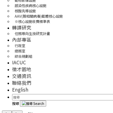
動物影像設施
感染性疾病核心設施
核酸先導設施
AAV(腺相關病毒)載體核心設施
※核心設施收費標準表
轉譯研究
任務導向生技研究計畫
內部專區
行政室
總務室
綜合規劃組
IACUC
徵才園地
交通資訊
聯絡我們
English
搜尋