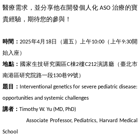
醫療需求，並分享他在開發個人化
治療的寶
ASO
貴經驗，期待您的參與！
時間：
年
月
日（週五）上午
（上午
開
2025
4
18
10:00
9:30
始入座）
地點：
國家生技研究園區
棟
樓
演講廳（臺北市
C
2
C212
南港區研究院路一段
巷
號）
130
99
題目：
Interventional genetics for severe pediatric disease:
opportunities and systemic challenges
講者：
Timothy W. Yu (MD, PhD)
Associate Professor, Pediatrics, Harvard Medical
School