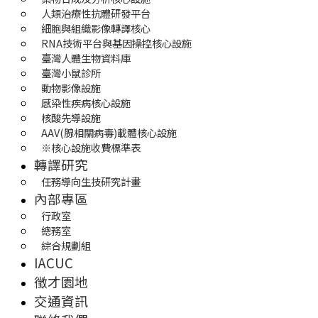
人類治療性抗體研發平台
細胞與組織影像轉譯核心
RNA技術平台與基因操控核心設施
臺灣人體生物資料庫
臺灣小鼠診所
動物影像設施
感染性疾病核心設施
核酸先導設施
AAV(腺相關病毒)載體核心設施
※核心設施收費標準表
轉譯研究
任務導向生技研究計畫
內部專區
行政室
總務室
綜合規劃組
IACUC
徵才園地
交通資訊