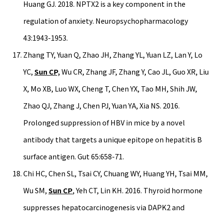
Huang GJ. 2018. NPTX2 is a key component in the
regulation of anxiety. Neuropsychopharmacology
43:1943-1953.
Zhang TY, Yuan Q, Zhao JH, Zhang YL, Yuan LZ, Lan Y, Lo
YC,
Sun CP,
Wu CR, Zhang JF, Zhang Y, Cao JL, Guo XR, Liu
X, Mo XB, Luo WX, Cheng T, Chen YX, Tao MH, Shih JW,
Zhao QJ, Zhang J, Chen PJ, Yuan YA, Xia NS. 2016.
Prolonged suppression of HBV in mice by a novel
antibody that targets a unique epitope on hepatitis B
surface antigen. Gut 65:658-71.
Chi HC, Chen SL, Tsai CY, Chuang WY, Huang YH, Tsai MM,
Wu SM,
Sun CP
, Yeh CT, Lin KH. 2016. Thyroid hormone
suppresses hepatocarcinogenesis via DAPK2 and