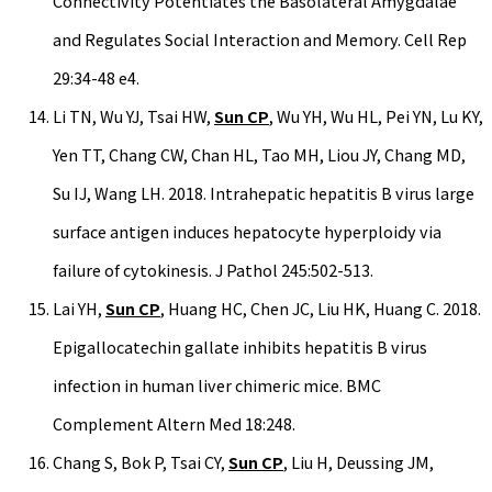
Connectivity Potentiates the Basolateral Amygdalae
and Regulates Social Interaction and Memory. Cell Rep
29:34-48 e4.
Li TN, Wu YJ, Tsai HW,
Sun CP
, Wu YH, Wu HL, Pei YN, Lu KY,
Yen TT, Chang CW, Chan HL, Tao MH, Liou JY, Chang MD,
Su IJ, Wang LH. 2018. Intrahepatic hepatitis B virus large
surface antigen induces hepatocyte hyperploidy via
failure of cytokinesis. J Pathol 245:502-513.
Lai YH,
Sun CP
, Huang HC, Chen JC, Liu HK, Huang C. 2018.
Epigallocatechin gallate inhibits hepatitis B virus
infection in human liver chimeric mice. BMC
Complement Altern Med 18:248.
Chang S, Bok P, Tsai CY,
Sun CP
, Liu H, Deussing JM,