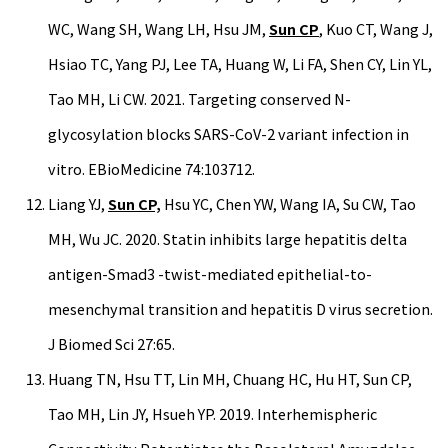
WC, Wang SH, Wang LH, Hsu JM,
Sun CP
, Kuo CT, Wang J,
Hsiao TC, Yang PJ, Lee TA, Huang W, Li FA, Shen CY, Lin YL,
Tao MH, Li CW. 2021. Targeting conserved N-
glycosylation blocks SARS-CoV-2 variant infection in
vitro. EBioMedicine 74:103712.
Liang YJ,
Sun CP,
Hsu YC, Chen YW, Wang IA, Su CW, Tao
MH, Wu JC. 2020. Statin inhibits large hepatitis delta
antigen-Smad3 -twist-mediated epithelial-to-
mesenchymal transition and hepatitis D virus secretion.
J Biomed Sci 27:65.
Huang TN, Hsu TT, Lin MH, Chuang HC, Hu HT, Sun CP,
Tao MH, Lin JY, Hsueh YP. 2019. Interhemispheric