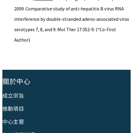
2009. Comparative study of anti-hepatitis B virus RNA
interference by double-stranded adeno-associated virus
serotypes 7, 8, and 9. Mol Ther 17:352-9. (*Co-First
Author)
:::
關於中心
成立宗旨
推動項目
中心主管