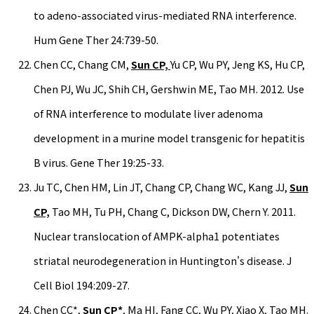
to adeno-associated virus-mediated RNA interference.
Hum Gene Ther 24:739-50.
Chen CC, Chang CM,
Sun CP,
Yu CP, Wu PY, Jeng KS, Hu CP,
Chen PJ, Wu JC, Shih CH, Gershwin ME, Tao MH. 2012. Use
of RNA interference to modulate liver adenoma
development in a murine model transgenic for hepatitis
B virus. Gene Ther 19:25-33.
Ju TC, Chen HM, Lin JT, Chang CP, Chang WC, Kang JJ,
Sun
CP,
Tao MH, Tu PH, Chang C, Dickson DW, Chern Y. 2011.
Nuclear translocation of AMPK-alpha1 potentiates
striatal neurodegeneration in Huntington's disease. J
Cell Biol 194:209-27.
Chen CC*,
Sun CP*
, Ma HI, Fang CC, Wu PY, Xiao X, Tao MH.