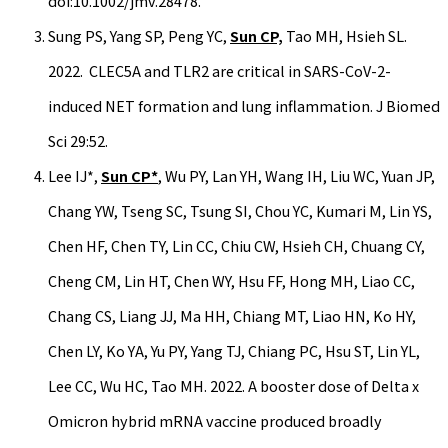
doi:10.1002/jmv.28478.
Sung PS, Yang SP, Peng YC,
Sun CP,
Tao MH, Hsieh SL.
2022. CLEC5A and TLR2 are critical in SARS-CoV-2-
induced NET formation and lung inflammation. J Biomed
Sci 29:52.
Lee IJ*,
Sun CP*
, Wu PY, Lan YH, Wang IH, Liu WC, Yuan JP,
Chang YW, Tseng SC, Tsung SI, Chou YC, Kumari M, Lin YS,
Chen HF, Chen TY, Lin CC, Chiu CW, Hsieh CH, Chuang CY,
Cheng CM, Lin HT, Chen WY, Hsu FF, Hong MH, Liao CC,
Chang CS, Liang JJ, Ma HH, Chiang MT, Liao HN, Ko HY,
Chen LY, Ko YA, Yu PY, Yang TJ, Chiang PC, Hsu ST, Lin YL,
Lee CC, Wu HC, Tao MH. 2022. A booster dose of Delta x
Omicron hybrid mRNA vaccine produced broadly