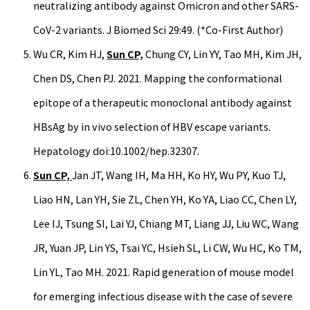
neutralizing antibody against Omicron and other SARS-
CoV-2 variants. J Biomed Sci 29:49. (*Co-First Author)
Wu CR, Kim HJ,
Sun CP,
Chung CY, Lin YY, Tao MH, Kim JH,
Chen DS, Chen PJ. 2021. Mapping the conformational
epitope of a therapeutic monoclonal antibody against
HBsAg by in vivo selection of HBV escape variants.
Hepatology doi:10.1002/hep.32307.
Sun CP,
Jan JT, Wang IH, Ma HH, Ko HY, Wu PY, Kuo TJ,
Liao HN, Lan YH, Sie ZL, Chen YH, Ko YA, Liao CC, Chen LY,
Lee IJ, Tsung SI, Lai YJ, Chiang MT, Liang JJ, Liu WC, Wang
JR, Yuan JP, Lin YS, Tsai YC, Hsieh SL, Li CW, Wu HC, Ko TM,
Lin YL, Tao MH. 2021. Rapid generation of mouse model
for emerging infectious disease with the case of severe