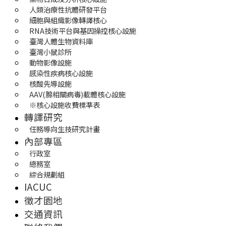
人類治療性抗體研發平台
細胞與組織影像轉譯核心
RNA技術平台與基因操控核心設施
臺灣人體生物資料庫
臺灣小鼠診所
動物影像設施
感染性疾病核心設施
核酸先導設施
AAV(腺相關病毒)載體核心設施
※核心設施收費標準表
轉譯研究
任務導向生技研究計畫
內部專區
行政室
總務室
綜合規劃組
IACUC
徵才園地
交通資訊