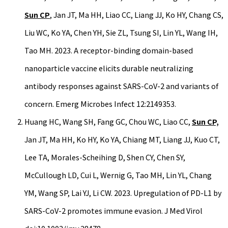
Sun CP
, Jan JT, Ma HH, Liao CC, Liang JJ, Ko HY, Chang CS,
Liu WC, Ko YA, Chen YH, Sie ZL, Tsung SI, Lin YL, Wang IH,
Tao MH. 2023. A receptor-binding domain-based
nanoparticle vaccine elicits durable neutralizing
antibody responses against SARS-CoV-2 and variants of
concern. Emerg Microbes Infect 12:2149353.
Huang HC, Wang SH, Fang GC, Chou WC, Liao CC,
Sun CP,
Jan JT, Ma HH, Ko HY, Ko YA, Chiang MT, Liang JJ, Kuo CT,
Lee TA, Morales-Scheihing D, Shen CY, Chen SY,
McCullough LD, Cui L, Wernig G, Tao MH, Lin YL, Chang
YM, Wang SP, Lai YJ, Li CW. 2023. Upregulation of PD-L1 by
SARS-CoV-2 promotes immune evasion. J Med Virol