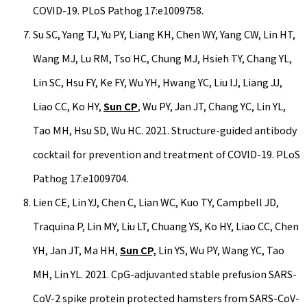
COVID-19. PLoS Pathog 17:e1009758.
Su SC, Yang TJ, Yu PY, Liang KH, Chen WY, Yang CW, Lin HT,
Wang MJ, Lu RM, Tso HC, Chung MJ, Hsieh TY, Chang YL,
Lin SC, Hsu FY, Ke FY, Wu YH, Hwang YC, Liu IJ, Liang JJ,
Liao CC, Ko HY,
Sun CP
, Wu PY, Jan JT, Chang YC, Lin YL,
Tao MH, Hsu SD, Wu HC. 2021. Structure-guided antibody
cocktail for prevention and treatment of COVID-19. PLoS
Pathog 17:e1009704.
Lien CE, Lin YJ, Chen C, Lian WC, Kuo TY, Campbell JD,
Traquina P, Lin MY, Liu LT, Chuang YS, Ko HY, Liao CC, Chen
YH, Jan JT, Ma HH,
Sun CP,
Lin YS, Wu PY, Wang YC, Tao
MH, Lin YL. 2021. CpG-adjuvanted stable prefusion SARS-
CoV-2 spike protein protected hamsters from SARS-CoV-