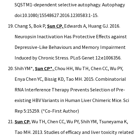
SQSTM1-dependent selective autophagy. Autophagy
doi:10.1080/15548627.2016.1230583:1-15.
Chang S, Bok P,
Sun CP,
Edwards A, Huang GJ. 2016.
Neuropsin Inactivation Has Protective Effects against
Depressive-Like Behaviours and Memory Impairment
Induced by Chronic Stress. PLoS Genet 12:e1006356.
Shih YM*,
Sun CP*,
Chou HH, Wu TH, Chen CC, Wu PY,
Enya Chen YC, Bissig KD, Tao MH. 2015. Combinatorial
RNA Interference Therapy Prevents Selection of Pre-
existing HBV Variants in Human Liver Chimeric Mice. Sci
Rep 5:15259. (*Co-First Author)
Sun CP,
Wu TH, Chen CC, Wu PY, Shih YM, Tsuneyama K,
Tao MH. 2013. Studies of efficacy and liver toxicity related