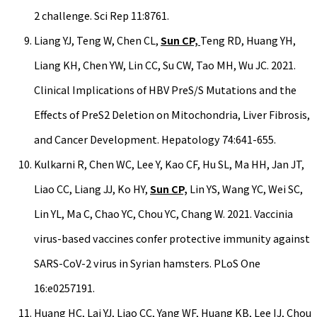
2 challenge. Sci Rep 11:8761.
Liang YJ, Teng W, Chen CL,
Sun CP,
Teng RD, Huang YH,
Liang KH, Chen YW, Lin CC, Su CW, Tao MH, Wu JC. 2021.
Clinical Implications of HBV PreS/S Mutations and the
Effects of PreS2 Deletion on Mitochondria, Liver Fibrosis,
and Cancer Development. Hepatology 74:641-655.
Kulkarni R, Chen WC, Lee Y, Kao CF, Hu SL, Ma HH, Jan JT,
Liao CC, Liang JJ, Ko HY,
Sun CP,
Lin YS, Wang YC, Wei SC,
Lin YL, Ma C, Chao YC, Chou YC, Chang W. 2021. Vaccinia
virus-based vaccines confer protective immunity against
SARS-CoV-2 virus in Syrian hamsters. PLoS One
16:e0257191.
Huang HC, Lai YJ, Liao CC, Yang WF, Huang KB, Lee IJ, Chou