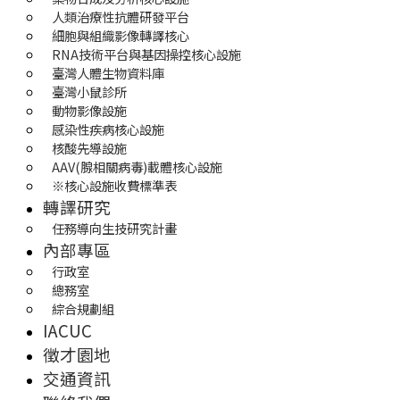
人類治療性抗體研發平台
細胞與組織影像轉譯核心
RNA技術平台與基因操控核心設施
臺灣人體生物資料庫
臺灣小鼠診所
動物影像設施
感染性疾病核心設施
核酸先導設施
AAV(腺相關病毒)載體核心設施
※核心設施收費標準表
轉譯研究
任務導向生技研究計畫
內部專區
行政室
總務室
綜合規劃組
IACUC
徵才園地
交通資訊