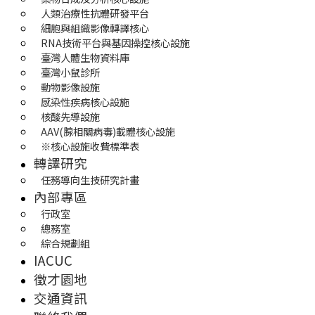
人類治療性抗體研發平台
細胞與組織影像轉譯核心
RNA技術平台與基因操控核心設施
臺灣人體生物資料庫
臺灣小鼠診所
動物影像設施
感染性疾病核心設施
核酸先導設施
AAV(腺相關病毒)載體核心設施
※核心設施收費標準表
轉譯研究
任務導向生技研究計畫
內部專區
行政室
總務室
綜合規劃組
IACUC
徵才園地
交通資訊