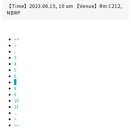
【Time】2023.06.15, 10 am 【Venue】Rm C212,
NBRP
<<
<
...
3
4
5
6
7
8
9
10
11
...
>
>>