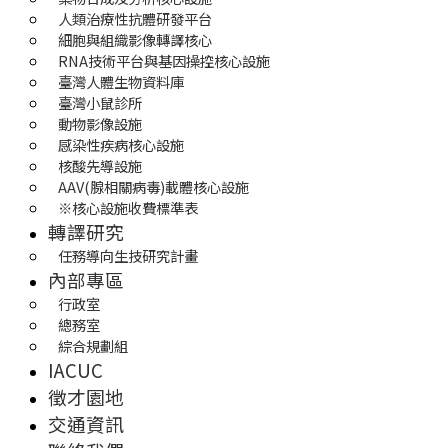
人類治療性抗體研發平台
細胞與組織影像轉譯核心
RNA技術平台與基因操控核心設施
臺灣人體生物資料庫
臺灣小鼠診所
動物影像設施
感染性疾病核心設施
核酸先導設施
AAV(腺相關病毒)載體核心設施
※核心設施收費標準表
轉譯研究
任務導向生技研究計畫
內部專區
行政室
總務室
綜合規劃組
IACUC
徵才園地
交通資訊