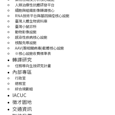
人類治療性抗體研發平台
細胞與組織影像轉譯核心
RNA技術平台與基因操控核心設施
臺灣人體生物資料庫
臺灣小鼠診所
動物影像設施
感染性疾病核心設施
核酸先導設施
AAV(腺相關病毒)載體核心設施
※核心設施收費標準表
轉譯研究
任務導向生技研究計畫
內部專區
行政室
總務室
綜合規劃組
IACUC
徵才園地
交通資訊