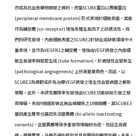
亦成為抗血栓藥物開發之標的。而當SCUBE蛋白以周膜蛋白
(peripheral membrane protein) 形式表現於細胞表面，其能
作為輔受體 (co-receptor) 增強多種生長因子之訊號活性。我
們的研究發現，內皮細胞表面之SCUBE2於缺血或缺氧環境中大
量表現，並作為VEGFR2之輔受體，增強由VEGF誘發之內皮細
胞生長速率與管腔生成 (tube formation)，於病理性血管新生
(pathological angiogenesis) 上扮演重要角色。因此，以
SCUBE2為標靶或許為治療VEGF誘發之增生性血管病變之嶄新
策略。此外，本研究團隊率先發現由SCUBE功能缺陷引發之發
育障礙。來自9個國家彼此無血緣關係之18個個體，其SCUBE3
基因產生雙等位基因失活變異體 (bi-allelic inactivating
variants)，此變異體導致多重發育障礙綜合症，包括生長遲
緩、骨骼異常、牙齒不規則排列並具有獨特的顱面外觀。未來，