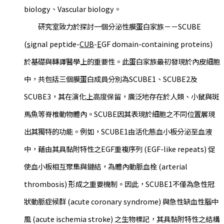
biology、Vascular biology。
研究室致力於探討一個分泌性膜蛋白家族－－SCUBE
(
s
ignal peptide-
CUB
-
E
GF domain-containing proteins)
於基礎與轉譯醫學上的重要性。此蛋白家族最初發現於內皮細胞
中，共包括三個膜蛋白成員分別為SCUBE1、SCUBE2及
SCUBE3，其在演化上高度保留，廣泛地存在於人類、小鼠與斑
馬魚等脊椎動物體內。SCUBE因其表現於細胞之不同位置展現
出其獨特的功能。例如，SCUBE1由活化態血小板分泌至血液
中，藉由其具黏附特性之EGF重複序列 (EGF-like repeats) 促
使血小板相互聚集與鏈結，為體內動脈血栓 (arterial
thrombosis) 形成之重要機制。因此，SCUBE1不僅為急性冠
狀動脈症候群 (acute coronary syndrome) 與急性缺血性腦中
風 (acute ischemia stroke) 之生物標記，其具黏附特性之結構