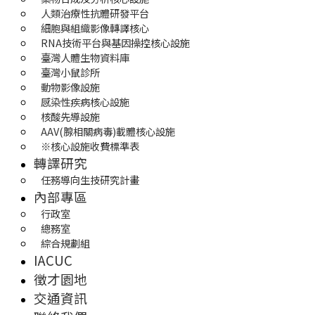
人類治療性抗體研發平台
細胞與組織影像轉譯核心
RNA技術平台與基因操控核心設施
臺灣人體生物資料庫
臺灣小鼠診所
動物影像設施
感染性疾病核心設施
核酸先導設施
AAV(腺相關病毒)載體核心設施
※核心設施收費標準表
轉譯研究
任務導向生技研究計畫
內部專區
行政室
總務室
綜合規劃組
IACUC
徵才園地
交通資訊