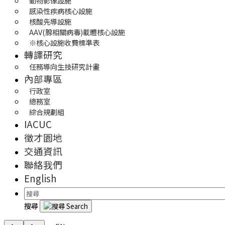
動物影像設施
感染性疾病核心設施
核酸先導設施
AAV(腺相關病毒)載體核心設施
※核心設施收費標準表
轉譯研究
任務導向生技研究計畫
內部專區
行政室
總務室
綜合規劃組
IACUC
徵才園地
交通資訊
聯絡我們
English
搜尋