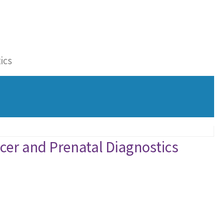
ics
and Prenatal Diagnostics