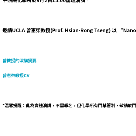
中研院化學所於
9
月
2
日
15:00
辦理演講，
邀請
UCLA
曾憲榮教授
(Prof. Hsian-Rong Tseng)
以
“Nanote
曾教授的演講摘要
曾憲榮教授CV
*溫馨提醒：此為實體演講，不需報名，但化學所有門禁管制，敬請於門口