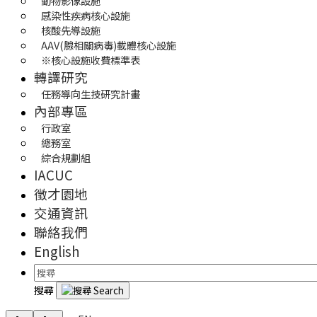
動物影像設施
感染性疾病核心設施
核酸先導設施
AAV(腺相關病毒)載體核心設施
※核心設施收費標準表
轉譯研究
任務導向生技研究計畫
內部專區
行政室
總務室
綜合規劃組
IACUC
徵才園地
交通資訊
聯絡我們
English
搜尋