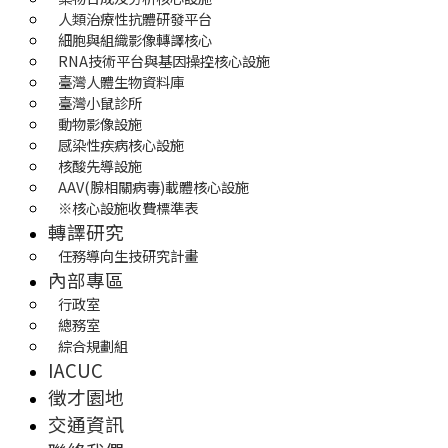
人類治療性抗體研發平台
細胞與組織影像轉譯核心
RNA技術平台與基因操控核心設施
臺灣人體生物資料庫
臺灣小鼠診所
動物影像設施
感染性疾病核心設施
核酸先導設施
AAV(腺相關病毒)載體核心設施
※核心設施收費標準表
轉譯研究
任務導向生技研究計畫
內部專區
行政室
總務室
綜合規劃組
IACUC
徵才園地
交通資訊