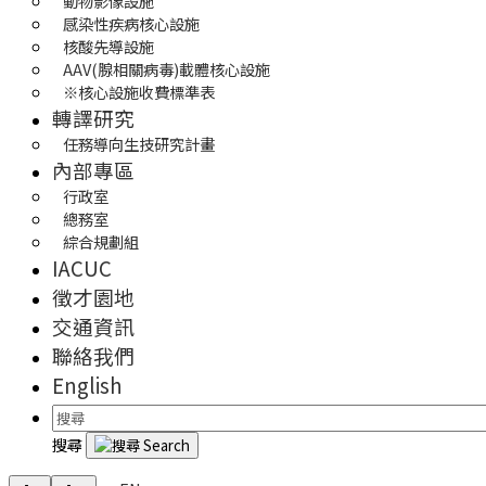
動物影像設施
感染性疾病核心設施
核酸先導設施
AAV(腺相關病毒)載體核心設施
※核心設施收費標準表
轉譯研究
任務導向生技研究計畫
內部專區
行政室
總務室
綜合規劃組
IACUC
徵才園地
交通資訊
聯絡我們
English
搜尋