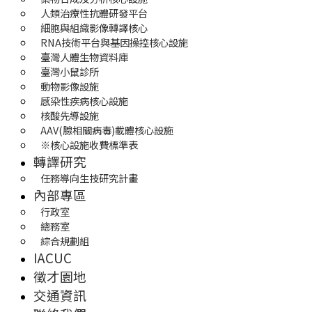
人類治療性抗體研發平台
細胞與組織影像轉譯核心
RNA技術平台與基因操控核心設施
臺灣人體生物資料庫
臺灣小鼠診所
動物影像設施
感染性疾病核心設施
核酸先導設施
AAV(腺相關病毒)載體核心設施
※核心設施收費標準表
轉譯研究
任務導向生技研究計畫
內部專區
行政室
總務室
綜合規劃組
IACUC
徵才園地
交通資訊