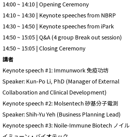
14:00 ~ 14:10 | Opening Ceremony
14:10 ~ 14:30 | Keynote speeches from NBRP
14:30 ~ 14:50 | Keynote speeches from iPark
14:50 ~ 15:05 | Q&A (4 group Break out session)
14:50 ~ 15:05 | Closing Ceremony
講者
Keynote speech #1: Immunwork 免疫功坊
Speaker: Kun-Po Li, PhD (Manager of External
Collaboration and Clinical Development)
Keynote speech #2: Molsentech 矽基分子電測
Speaker: Shih-Yu Yeh (Business Planning Lead)
Keynote speech #3: Noile-Immune Biotech ノイル
イミューン・バイオテック