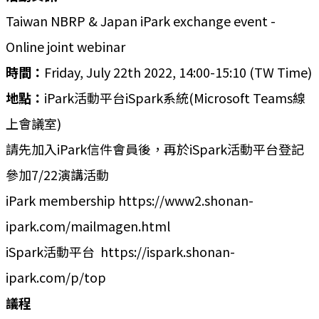
Taiwan NBRP & Japan iPark exchange event -
Online joint webinar
時間：
Friday, July 22th 2022, 14:00-15:10 (TW Time)
地點：
iPark活動平台iSpark系統(Microsoft Teams線
上會議室)
請先加入iPark信件會員後，再於iSpark活動平台登記
參加7/22演講活動
iPark membership https://www2.shonan-
ipark.com/mailmagen.html
iSpark活動平台 https://ispark.shonan-
ipark.com/p/top
議程