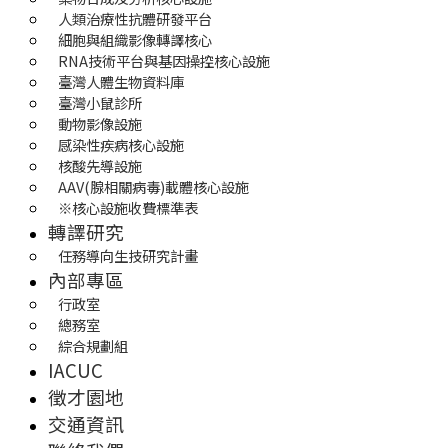
人類治療性抗體研發平台
細胞與組織影像轉譯核心
RNA技術平台與基因操控核心設施
臺灣人體生物資料庫
臺灣小鼠診所
動物影像設施
感染性疾病核心設施
核酸先導設施
AAV(腺相關病毒)載體核心設施
※核心設施收費標準表
轉譯研究
任務導向生技研究計畫
內部專區
行政室
總務室
綜合規劃組
IACUC
徵才園地
交通資訊