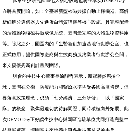
國家生技研究園區七大核心設施也將在本次DEMO Day
亦將首度開箱，如：全臺最新型核磁共振自動上樣機器、高解
析細胞分選儀器與先進蛋白體質譜儀等核心設施、具完整配備
的活體動物核磁共振成像系統、臺灣最完整的人體生物資料庫
等。除此之外，園區內的「生醫新創加速基地行動辦公室」也
正式啟用，提供國際廠商與生技商務服務業者行動辦公空間，
來支援優秀新創計畫與團隊。
與會的生技中心董事長涂醒哲表示，新冠肺炎席捲全
球，臺灣在公衛、防疫能力和醫療水準均受各國高度肯定，但
要落實政策理念，仍須「七分經濟，三分研發」，以「國家
隊」的概念，聚焦最迫切的待解問題，同時積極向外拓展。此
次DEMO Day正好讓生技中心與園區進駐單位共同打造完整生
技發展聚落，讓園區未來培養出更多生技產業界的尖兵。