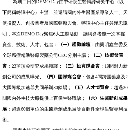
為期二日的DEMO Day由中研院生醫轉譯研究中心（以
下簡稱轉譯中心）主辦，並邀請國內外生醫產業專業人士、天
使投資人、創投業者及國際藥廠與會。轉譯中心主任吳漢忠說
明，本次DEMO Day聚焦6大主題活動，讓與會者能一次掌握
（一）趨勢論壇
資金、技術、人才。包含：
：由龔明鑫主委及
（二）技術發表
全球癌症精準醫療製藥公司CEO分別主講；
會
（三）投資媒合會
：23項頂尖研究成果轉譯；
：19間潛力新
（四）國際媒合會
創公司的成果曝光、
：包含4間跨國藥廠及2
（五）人才博覽會
大國際級加速器共同舉辦80餘場；
：超過20
（六）生醫新創成果
間國內外生技大廠提供上百個生醫職缺；
展
：超過60個單位的生醫新創成果展等百餘件全球生醫專利技
術。