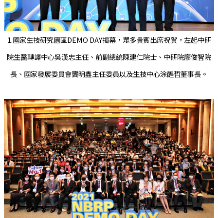
1.國家生技研究園區DEMO DAY揭幕，眾多貴賓出席祝賀，左起中研
院生醫轉譯中心吳漢忠主任、前副總統陳建仁院士、中研院廖俊智院
長、國家發展委員會龔明鑫主任委員以及生技中心涂醒哲董事長。