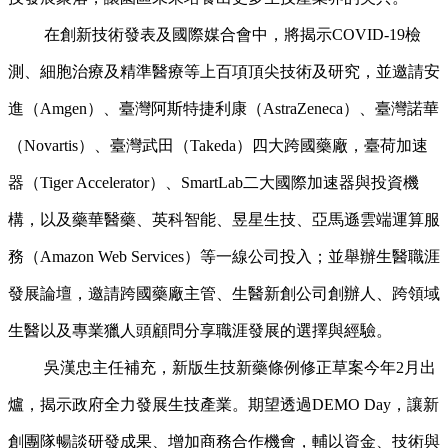
在創新技術發表及國際媒合會中，將揭示COVID-19檢
測、細胞治療及精準醫療等上百項頂尖技術及研究，並邀請安
進（Amgen）、臺灣阿斯特捷利康（AstraZeneca）、臺灣諾華
（Novartis）、臺灣武田（Takeda）四大跨國藥廠，臺荷加速
器（Tiger Accelerator）、SmartLab二大國際加速器與投資機
構，以及藥華醫藥、英科智能、昱星生技、亞馬遜雲端運算服
務（Amazon Web Services）等一線公司投入；並舉辦生醫職涯
發展論壇，邀請跨國藥廠主管、生醫新創公司創辦人、跨領域
生醫以及專業獵人頭顧問分享職涯發展的選擇與經驗。
吳漢忠主任補充，新版生技新藥條例修正草案今年2月出
爐，揭示政府全力發展生技產業。期望透過DEMO Day，讓新
創團隊暢談研發成果、增加商務合作機會，輔以資金、技術與