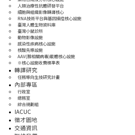
人類治療性抗體研發平台
細胞與組織影像轉譯核心
RNA技術平台與基因操控核心設施
臺灣人體生物資料庫
臺灣小鼠診所
動物影像設施
感染性疾病核心設施
核酸先導設施
AAV(腺相關病毒)載體核心設施
※核心設施收費標準表
轉譯研究
任務導向生技研究計畫
內部專區
行政室
總務室
綜合規劃組
IACUC
徵才園地
交通資訊