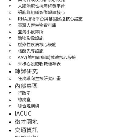
人類治療性抗體研發平台
細胞與組織影像轉譯核心
RNA技術平台與基因操控核心設施
臺灣人體生物資料庫
臺灣小鼠診所
動物影像設施
感染性疾病核心設施
核酸先導設施
AAV(腺相關病毒)載體核心設施
※核心設施收費標準表
轉譯研究
任務導向生技研究計畫
內部專區
行政室
總務室
綜合規劃組
IACUC
徵才園地
交通資訊